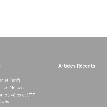
s
Articles Récents
l
n et Tarifs
s les Mélèzes
on de vélos et VTT
iques